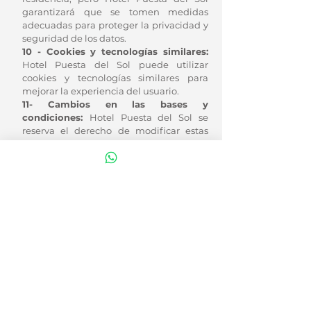
garantizará que se tomen medidas
adecuadas para proteger la privacidad y
seguridad de los datos.
10 - Cookies y tecnologías similares:
Hotel Puesta del Sol puede utilizar
cookies y tecnologías similares para
mejorar la experiencia del usuario.
11- Cambios en las bases y
condiciones:
Hotel Puesta del Sol se
reserva el derecho de modificar estas
bases y condiciones en cualquier
momento. Los cambios se publicarán en
https://www.hotelpuestadelsol.com.ar/
y
se considerarán efectivos a partir de su
publicación.
12 - Preguntas y contacto:
Si tiene
alguna pregunta sobre estas bases y
condiciones o la recopilación de datos
personales, póngase en contacto con
complejo_puestadelsol@hotmail.com